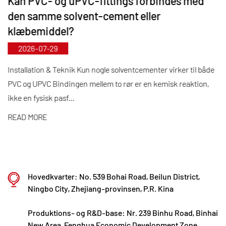
Kan PVC- og uPVC-fittings forbindes med
med tiden" tildeler Kaixin næsten 10 millioner RMB
den samme solvent-cement eller
årligt til F&U. Vi sikrer overlegen produktkvalitet
klæbemiddel?
gennem standardiseret automatiseret fremstilling
2026-07-29
og strenge indkøb af importerede råvarer. I tråd
med vores internationale udviklingsstrategi
Installation & Teknik Kun nogle solventcementer virker til både
PVC og UPVC Bindingen mellem to rør er en kemisk reaktion,
overvåger vi løbende globale markedstendenser og
ikke en fysisk pasf...
udnytter digitale kanaler til at bringe højkvalitets
"Made in China"-produkter til kunder over hele
READ MORE
verden.
Ningbo • Fenghua R&D & Production Base
Med en samlet investering på 200 millioner RMB
Hovedkvarter: No. 539 Bohai Road, Beilun District,
har Kaixin Ultra-Pure Pipe Technology (Ningbo) Co.,
Ningbo City, Zhejiang-provinsen, P.R. Kina
Ltd. etableret et nyt materialelaboratorium i
Produktions- og R&D-base: Nr. 239 Binhu Road, Binhai
samarbejde med universiteter og
New Area, Fenghua Economic Development Zone,