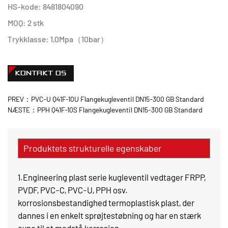
HS-kode: 8481804090
MOQ: 2 stk
Trykklasse: 1,0Mpa（10bar）
KONTAKT OS
PREV：PVC-U Q41F-10U Flangekugleventil DN15-300 GB Standard
NÆSTE：PPH Q41F-10S Flangekugleventil DN15-300 GB Standard
Produktets strukturelle egenskaber
1.Engineering plast serie kugleventil vedtager FRPP,
PVDF, PVC-C, PVC-U, PPH osv.
korrosionsbestandighed termoplastisk plast, der
dannes i en enkelt sprøjtestøbning og har en stærk