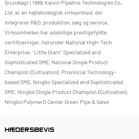
Grundlagt i 1999, Kaixin Pipeline Technologies Co.,
Ltd. er en højteknologisk virksomhed, der
integrerer R&D, produktion, salg og service.
Virksomheden har adskillige prestigefyldte
certificeringer, herunder National High-Tech
Enterprise, "Little Giant" Specialized and
Sophisticated SME, National Single Product
Champion (Cultivation), Provincial Technology-
based SME, Ningbo Specialized and Sophisticated
SME, Ningbo Single Product Champion (Cultivation),
Ningbo PolymerD Center Green Pipe & Valve
Technology, N-Leveling Technology District R-
Leveling Technology. Innovation Enterprise og
HÆDERSBEVIS
Enterprise Data Management Capability