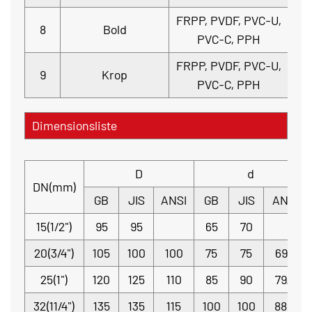
FRPP, PVDF, PVC-U,
8
Bold
PVC-C, PPH
FRPP, PVDF, PVC-U,
9
Krop
PVC-C, PPH
Dimensionsliste
D
d
DN(mm)
GB
JIS
ANSI
GB
JIS
ANSI
15(1/2")
95
95
65
70
20(3/4")
105
100
100
75
75
69.9
25(1")
120
125
110
85
90
79.4
32(11/4")
135
135
115
100
100
88.9