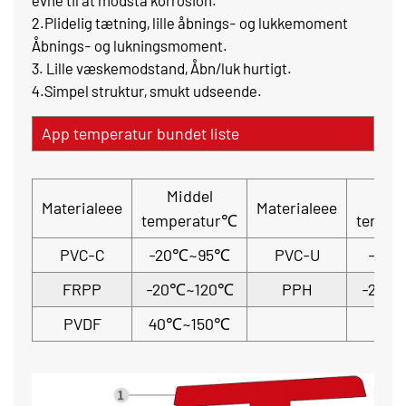
evne til at modstå korrosion.
2.Plidelig tætning, lille åbnings- og lukkemoment
Åbnings- og lukningsmoment.
3. Lille væskemodstand, Åbn/luk hurtigt.
4.Simpel struktur, smukt udseende.
App temperatur bundet liste
Middel
Mid
Materialeee
Materialeee
temperatur℃
tempe
PVC-C
-20℃~95℃
PVC-U
-5℃
FRPP
-20℃~120℃
PPH
-20℃
PVDF
40℃~150℃