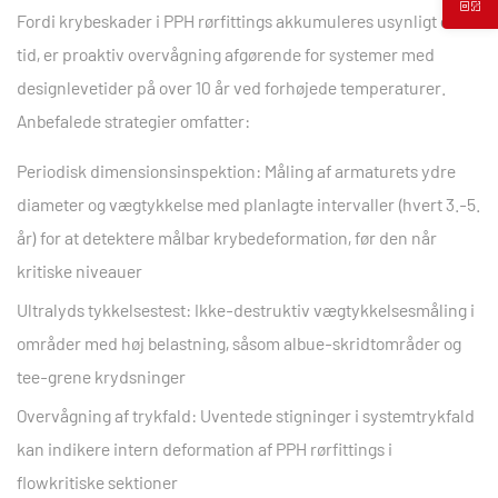
Fordi krybeskader i PPH rørfittings akkumuleres usynligt over
tid, er proaktiv overvågning afgørende for systemer med
designlevetider på over 10 år ved forhøjede temperaturer.
Anbefalede strategier omfatter:
Periodisk dimensionsinspektion:
Måling af armaturets ydre
diameter og vægtykkelse med planlagte intervaller (hvert 3.-5.
år) for at detektere målbar krybedeformation, før den når
kritiske niveauer
Ultralyds tykkelsestest:
Ikke-destruktiv vægtykkelsesmåling i
områder med høj belastning, såsom albue-skridtområder og
tee-grene krydsninger
Overvågning af trykfald:
Uventede stigninger i systemtrykfald
kan indikere intern deformation af PPH rørfittings i
flowkritiske sektioner