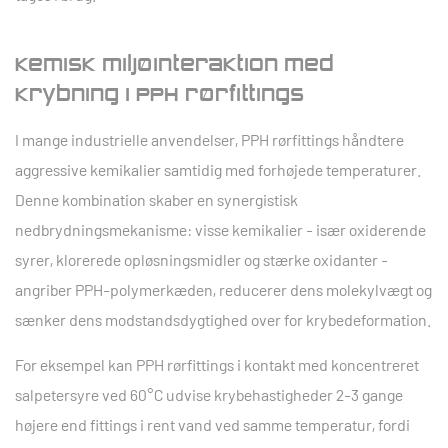
Kemisk miljøinteraktion med
krybning i PPH rørfittings
I mange industrielle anvendelser,
PPH rørfittings
håndtere
aggressive kemikalier samtidig med forhøjede temperaturer.
Denne kombination skaber en synergistisk
nedbrydningsmekanisme: visse kemikalier - især oxiderende
syrer, klorerede opløsningsmidler og stærke oxidanter -
angriber PPH-polymerkæden, reducerer dens molekylvægt og
sænker dens modstandsdygtighed over for krybedeformation.
For eksempel kan PPH rørfittings i kontakt med koncentreret
salpetersyre ved 60°C udvise krybehastigheder
2-3 gange
højere
end fittings i rent vand ved samme temperatur, fordi