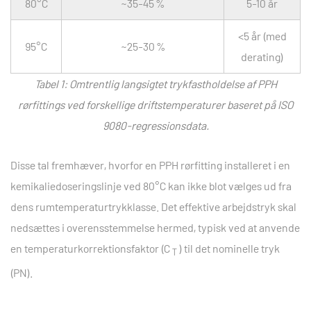
80°C
~35-45 %
5-10 år
<5 år (med
95°C
~25-30 %
derating)
Tabel 1: Omtrentlig langsigtet trykfastholdelse af PPH
rørfittings ved forskellige driftstemperaturer baseret på ISO
9080-regressionsdata.
Disse tal fremhæver, hvorfor en
PPH rørfitting installeret i en
kemikaliedoseringslinje ved 80°C
kan ikke blot vælges ud fra
dens rumtemperaturtrykklasse. Det effektive arbejdstryk skal
nedsættes i overensstemmelse hermed, typisk ved at anvende
en temperaturkorrektionsfaktor (C
) til det nominelle tryk
T
(PN).