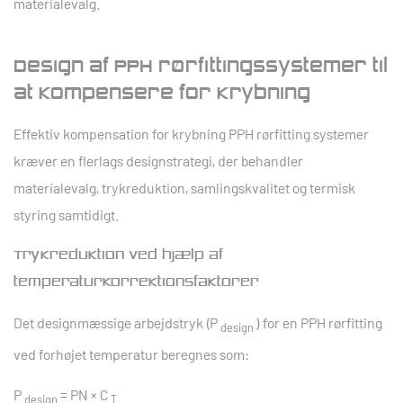
materialevalg.
Design af PPH rørfittingssystemer til
at kompensere for krybning
Effektiv kompensation for krybning
PPH rørfitting
systemer
kræver en flerlags designstrategi, der behandler
materialevalg, trykreduktion, samlingskvalitet og termisk
styring samtidigt.
Trykreduktion ved hjælp af
temperaturkorrektionsfaktorer
Det designmæssige arbejdstryk (P
) for en PPH rørfitting
design
ved forhøjet temperatur beregnes som:
P
= PN × C
design
T