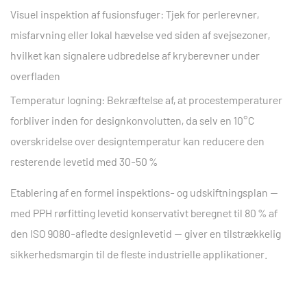
Visuel inspektion af fusionsfuger:
Tjek for perlerevner,
misfarvning eller lokal hævelse ved siden af svejsezoner,
hvilket kan signalere udbredelse af kryberevner under
overfladen
Temperatur logning:
Bekræftelse af, at procestemperaturer
forbliver inden for designkonvolutten, da selv en
10°C
overskridelse over designtemperatur
kan reducere den
resterende levetid med 30-50 %
Etablering af en formel inspektions- og udskiftningsplan —
med
PPH rørfitting
levetid konservativt beregnet til 80 % af
den ISO 9080-afledte designlevetid — giver en tilstrækkelig
sikkerhedsmargin til de fleste industrielle applikationer.