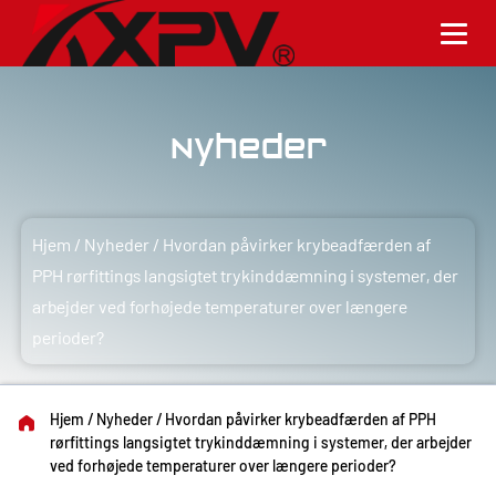
Nyheder
Hjem
/
Nyheder
/
Hvordan påvirker krybeadfærden af ​​
PPH rørfittings langsigtet trykinddæmning i systemer, der
arbejder ved forhøjede temperaturer over længere
perioder?
Hjem
/
Nyheder
/
Hvordan påvirker krybeadfærden af ​​PPH
rørfittings langsigtet trykinddæmning i systemer, der arbejder
ved forhøjede temperaturer over længere perioder?