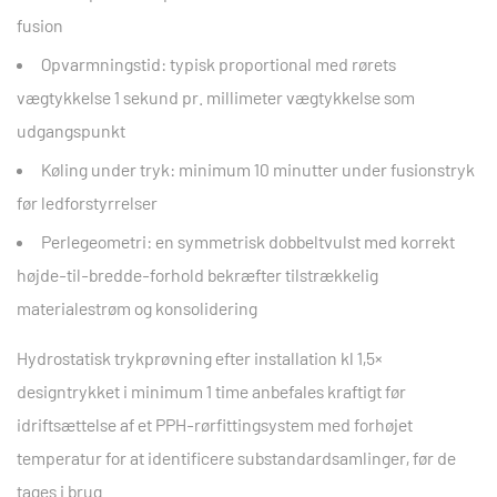
fusion
Opvarmningstid: typisk proportional med rørets
vægtykkelse
1 sekund pr. millimeter vægtykkelse
som
udgangspunkt
Køling under tryk: minimum
10 minutter under fusionstryk
før ledforstyrrelser
Perlegeometri: en symmetrisk dobbeltvulst med korrekt
højde-til-bredde-forhold bekræfter tilstrækkelig
materialestrøm og konsolidering
Hydrostatisk trykprøvning efter installation kl
1,5×
designtrykket i minimum 1 time
anbefales kraftigt før
idriftsættelse af et PPH-rørfittingsystem med forhøjet
temperatur for at identificere substandardsamlinger, før de
tages i brug.