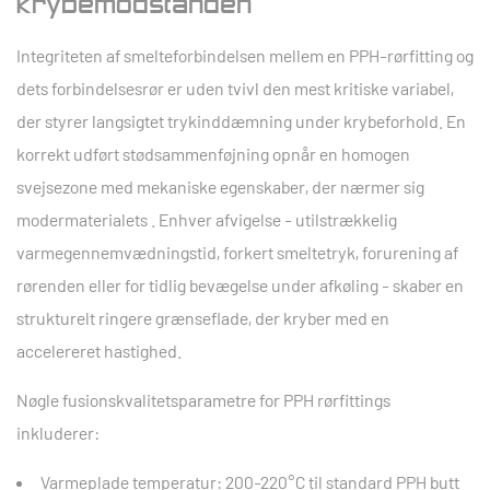
krybemodstanden
Integriteten af smelteforbindelsen mellem en PPH-rørfitting og
dets forbindelsesrør er uden tvivl den mest kritiske variabel,
der styrer langsigtet trykinddæmning under krybeforhold. En
korrekt udført stødsammenføjning opnår en
homogen
svejsezone med mekaniske egenskaber, der nærmer sig
modermaterialets
. Enhver afvigelse - utilstrækkelig
varmegennemvædningstid, forkert smeltetryk, forurening af
rørenden eller for tidlig bevægelse under afkøling - skaber en
strukturelt ringere grænseflade, der kryber med en
accelereret hastighed.
Nøgle fusionskvalitetsparametre for PPH rørfittings
inkluderer:
Varmeplade temperatur:
200-220°C
til standard PPH butt