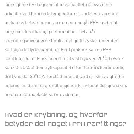
langsigtede trykbegrænsningskapacitet, når systemer
arbejder ved forhøjede temperaturer. Under vedvarende
mekanisk belastning og varme gennemgår PPH-materiale
langsom, tidsafhængig deformation - selv når
spændingsniveauerne forbliver et godt stykke under den
kortsigtede flydespænding. Rent praktisk kan en PPH
rørfitting, der er klassificeret til et vist tryk ved 20°C, bevare
kun 40-60 % af den trykkapacitet
efter flere års kontinuerlig
drift ved 60–80°C. At forstå denne adfærd er ikke valgfrit for
ingeniører; det er et grundlæggende krav for at designe sikre,
holdbare termoplastiske rørsystemer.
Hvad er krybning, og hvorfor
betyder det noget i PPH rørfittings?