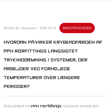
Written By: Newsroom 2026-04-13
INDUSTRI NYHEDER
HVORDAN PÅVIRKER KRYBEADFÆRDEN AF ​​
PPH RØRFITTINGS LANGSIGTET
TRYKINDDÆMNING I SYSTEMER, DER
ARBEJDER VED FORHØJEDE
TEMPERATURER OVER LÆNGERE
PERIODER?
Kryb adfærd ind
reducerer direkte den
PPH rørfittings