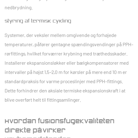
nedbrydning.
Styring af termisk cykling
Systemer, der veksler mellem omgivende og forhøjede
temperaturer, påfører gentagne spændingsvendinger på PPH-
rørfittings, hvilket forværrer krybning med træthedsskader.
Installerer
ekspansionsløkker eller bælgkompensatorer
med
intervaller på højst 1,5–2,0 m for kørsler på mere end 10 m er
standardpraksis for varme proceslinjer med PPH-fittings.
Dette forhindrer den aksiale termiske ekspansionskraft i at
blive overført helt til fittingsamlinger.
Hvordan fusionsfugekvaliteten
direkte påvirker