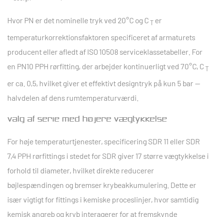
Hvor PN er det nominelle tryk ved 20°C og C
er
T
temperaturkorrektionsfaktoren specificeret af armaturets
producent eller afledt af ISO 10508 serviceklassetabeller. For
en PN10 PPH rørfitting, der arbejder kontinuerligt ved 70°C, C
T
er ca. 0,5, hvilket giver et effektivt designtryk på kun
5 bar
—
halvdelen af dens rumtemperaturværdi.
Valg af serie med højere vægtykkelse
For høje temperaturtjenester, specificering
SDR 11 eller SDR
7,4 PPH rørfittings
i stedet for SDR giver 17 større vægtykkelse i
forhold til diameter, hvilket direkte reducerer
bøjlespændingen og bremser krybeakkumulering. Dette er
især vigtigt for fittings i kemiske proceslinjer, hvor samtidig
kemisk angreb og kryb interagerer for at fremskynde