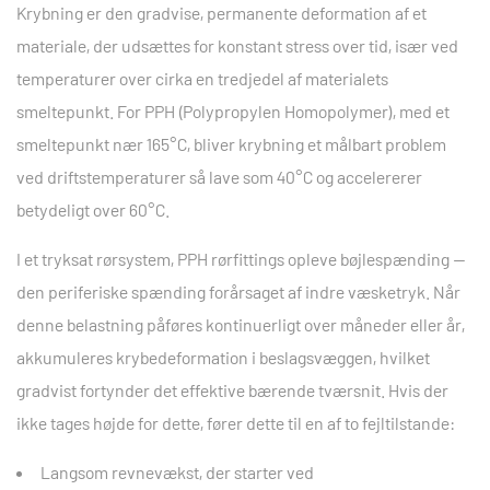
Krybning er den gradvise, permanente deformation af et
materiale, der udsættes for konstant stress over tid, især ved
temperaturer over cirka en tredjedel af materialets
smeltepunkt. For PPH (Polypropylen Homopolymer), med et
smeltepunkt nær 165°C, bliver krybning et målbart problem
ved driftstemperaturer så lave som 40°C og accelererer
betydeligt over 60°C.
I et tryksat rørsystem,
PPH rørfittings
opleve bøjlespænding —
den periferiske spænding forårsaget af indre væsketryk. Når
denne belastning påføres kontinuerligt over måneder eller år,
akkumuleres krybedeformation i beslagsvæggen, hvilket
gradvist fortynder det effektive bærende tværsnit. Hvis der
ikke tages højde for dette, fører dette til en af to fejltilstande:
Langsom revnevækst, der starter ved