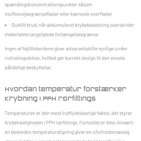
spændingskoncentrationspunkter såsom
muffesvejsegrænseflader eller kærvede overflader
Duktilt brud, når akkumuleret krybebelastning overskrider
materialets langsigtede forlængelsesgrænse
Ingen af fejltilstandene giver advarselsskilte synlige under
rutineinspektion, hvilket gør korrekt design til den eneste
pålidelige beskyttelse.
Hvordan temperatur forstærker
krybning i PPH rørfittings
Temperaturen er den mest indflydelsesrige faktor, der styrer
krybehastigheden i PPH rørfittings. Forholdet er ikke-lineært:
en beskeden temperaturstigning giver en uforholdsmæssig