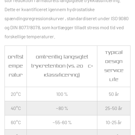
stor reduktion i armaturets langsigtede trykklassificering.
Dette er kvantificeret igennem
hydrostatiske
spændingsregressionskurver
, standardiseret under ISO 9080
og DIN 8077/8078, som kortlægger tilladt stress mod tid ved
forskellige temperaturer.
Typical
Driftst
Omtrentlig langsigtet
Design
empe
trykretention (vs. 20°C-
Service
ratur
klassificering)
Life
20°C
100 %
50 år
40°C
~80 %
25-50 år
60°C
~55-60 %
10-25 år