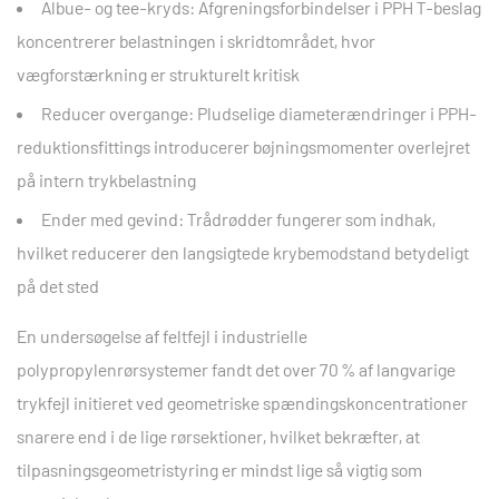
Albue- og tee-kryds:
Afgreningsforbindelser i PPH T-beslag
koncentrerer belastningen i skridtområdet, hvor
vægforstærkning er strukturelt kritisk
Reducer overgange:
Pludselige diameterændringer i PPH-
reduktionsfittings introducerer bøjningsmomenter overlejret
på intern trykbelastning
Ender med gevind:
Trådrødder fungerer som indhak,
hvilket reducerer den langsigtede krybemodstand betydeligt
på det sted
En undersøgelse af feltfejl i industrielle
polypropylenrørsystemer fandt det
over 70 % af langvarige
trykfejl
initieret ved geometriske spændingskoncentrationer
snarere end i de lige rørsektioner, hvilket bekræfter, at
tilpasningsgeometristyring er mindst lige så vigtig som