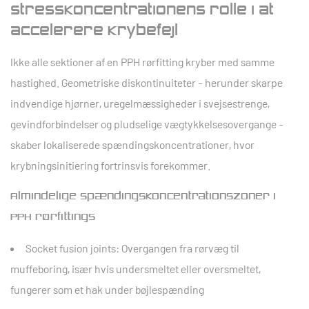
Stresskoncentrationens rolle i at
accelerere krybefejl
Ikke alle sektioner af en PPH rørfitting kryber med samme
hastighed. Geometriske diskontinuiteter - herunder skarpe
indvendige hjørner, uregelmæssigheder i svejsestrenge,
gevindforbindelser og pludselige vægtykkelsesovergange -
skaber lokaliserede spændingskoncentrationer, hvor
krybningsinitiering fortrinsvis forekommer.
Almindelige spændingskoncentrationszoner i
PPH rørfittings
Socket fusion joints:
Overgangen fra rørvæg til
muffeboring, især hvis undersmeltet eller oversmeltet,
fungerer som et hak under bøjlespænding