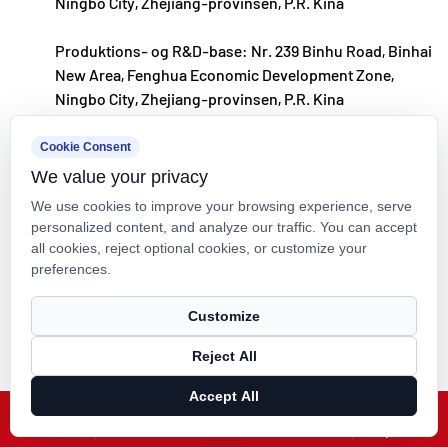
Ningbo City, Zhejiang-provinsen, P.R. Kina
Produktions- og R&D-base: Nr. 239 Binhu Road, Binhai
New Area, Fenghua Economic Development Zone,
Ningbo City, Zhejiang-provinsen, P.R. Kina
kxpv@kxpv.com
Cookie Consent
We value your privacy
+86-18067123177
We use cookies to improve your browsing experience, serve
personalized content, and analyze our traffic. You can accept
all cookies, reject optional cookies, or customize your
preferences.
Copyright © Kaixin Pipeline Technologies Co., Ltd. Alle rettigheder
Customize
forbeholdes.
Reject All
Technical Support ：
Smart Cloud
Accept All
X
Facebook
Produkter
Nyheder