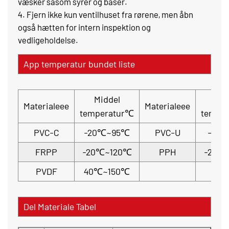
væsker såsom syrer og baser.
4. Fjern ikke kun ventilhuset fra rørene, men åbn
også hætten for intern inspektion og
vedligeholdelse.
App temperatur bundet liste
Middel
Mid
Materialeee
Materialeee
temperatur℃
tempe
PVC-C
-20℃~95℃
PVC-U
-5℃
FRPP
-20℃~120℃
PPH
-20℃
PVDF
40℃~150℃
Del Materiale Tabel