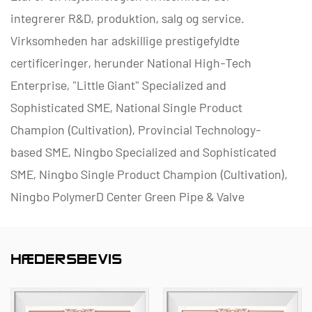
integrerer R&D, produktion, salg og service.
Virksomheden har adskillige prestigefyldte
certificeringer, herunder National High-Tech
Enterprise, "Little Giant" Specialized and
Sophisticated SME, National Single Product
Champion (Cultivation), Provincial Technology-
based SME, Ningbo Specialized and Sophisticated
SME, Ningbo Single Product Champion (Cultivation),
Ningbo PolymerD Center Green Pipe & Valve
Technology, N-Leveling Technology District R-
Leveling Technology. Innovation Enterprise og
HÆDERSBEVIS
Enterprise Data Management Capability
Modenhedsniveau 2.
Vi er specialiserede i at udvikle, producere og