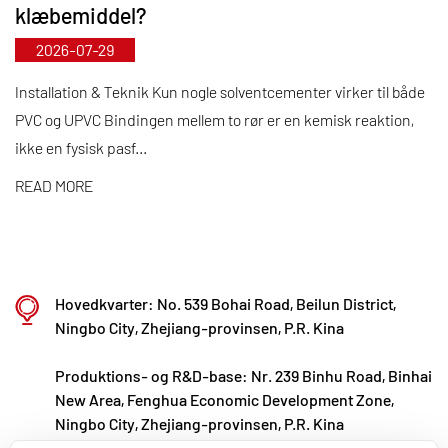
klæbemiddel?
gennem standardiseret automatiseret fremstilling
2026-07-29
og strenge indkøb af importerede råvarer. I tråd
med vores internationale udviklingsstrategi
Installation & Teknik Kun nogle solventcementer virker til både
PVC og UPVC Bindingen mellem to rør er en kemisk reaktion,
overvåger vi løbende globale markedstendenser og
ikke en fysisk pasf...
udnytter digitale kanaler til at bringe højkvalitets
"Made in China"-produkter til kunder over hele
READ MORE
verden.
Ningbo • Fenghua R&D & Production Base
Med en samlet investering på 200 millioner RMB
Hovedkvarter: No. 539 Bohai Road, Beilun District,
har Kaixin Ultra-Pure Pipe Technology (Ningbo) Co.,
Ningbo City, Zhejiang-provinsen, P.R. Kina
Ltd. etableret et nyt materialelaboratorium i
Produktions- og R&D-base: Nr. 239 Binhu Road, Binhai
samarbejde med universiteter og
New Area, Fenghua Economic Development Zone,
forskningsinstitutter, bygget en moderne
Ningbo City, Zhejiang-provinsen, P.R. Kina
produktionsbase og installeret 8 fuldautomatiske