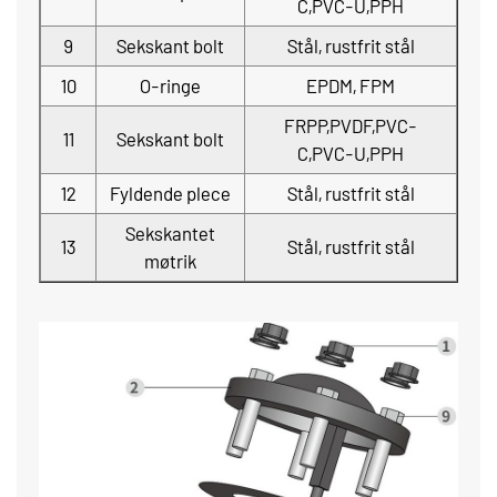
C,PVC-U,PPH
9
Sekskant bolt
Stål, rustfrit stål
10
O-ringe
EPDM, FPM
FRPP,PVDF,PVC-
11
Sekskant bolt
C,PVC-U,PPH
12
Fyldende plece
Stål, rustfrit stål
Sekskantet
13
Stål, rustfrit stål
møtrik